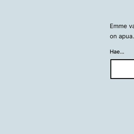
Emme val
on apua
Hae…