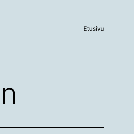
Etusivu
än