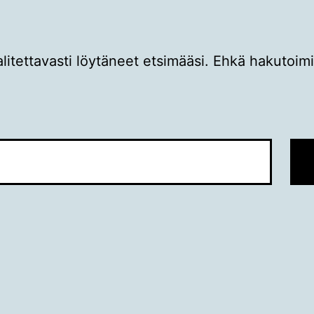
itettavasti löytäneet etsimääsi. Ehkä hakutoim
.